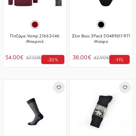
Πιτζάμα Vamp 21663-146
Σλιπ Boss 3Pack 50489611-971
Μπορντό
Μαύρο
54.00€
38.00€
67.50€
42.90€
-20%
-11%