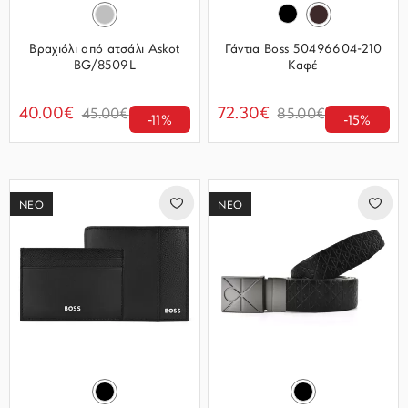
Βραχιόλι από ατσάλι Askot
Γάντια Boss 50496604-210
BG/8509L
Καφέ
40.00€
72.30€
45.00€
85.00€
-11%
-15%
ΝΕΟ
ΝΕΟ