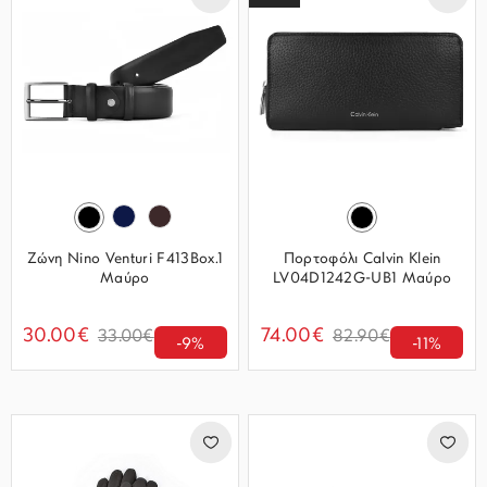
Ζώνη Nino Venturi F413Box.1
Πορτοφόλι Calvin Klein
Μαύρο
LV04D1242G-UB1 Μαύρο
30.00€
74.00€
33.00€
82.90€
-9%
-11%