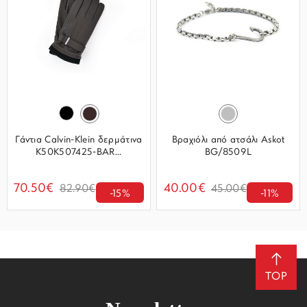
Γάντια Calvin-Klein δερμάτινα
Βραχιόλι από ατσάλι Askot
K50K507425-BAR...
BG/8509L
70.50€
40.00€
82.90€
45.00€
-15%
-11%
TOP