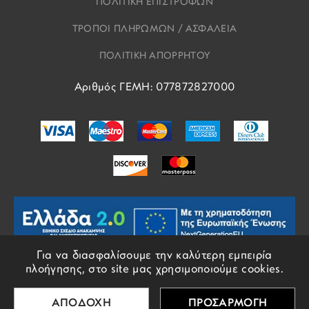
ΠΟΛΙΤΙΚΗ ΕΠΙΣΤΡΟΦΩΝ
ΤΡΟΠΟΙ ΠΛΗΡΩΜΩΝ / ΑΣΦΑΛΕΙΑ
ΠΟΛΙΤΙΚΗ ΑΠΟΡΡΗΤΟΥ
Αριθμός ΓΕΜΗ: 077872827000
Για να διασφαλίσουμε την καλύτερη εμπειρία
πλοήγησης, στο site μας χρησιμοποιούμε cookies.
© COPYRIGHTS EROS 2018 - 2026 - ALL RIGHTS RESERVED
ΑΠΟΔΟΧΗ
ΠΡΟΣΑΡΜΟΓΗ