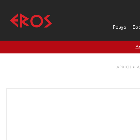
Ρούχα
Εσ
Δ
ΑΡΧΙΚΉ
Α