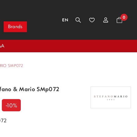
0
EN
Brands
ΔΑ
RIO SMP072
tefano & Mario SMp072
-10%
072