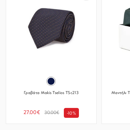
Γραβάτα Makis Tselios TSc213
Μαντήλι 
27.00€
30.00€
-10%