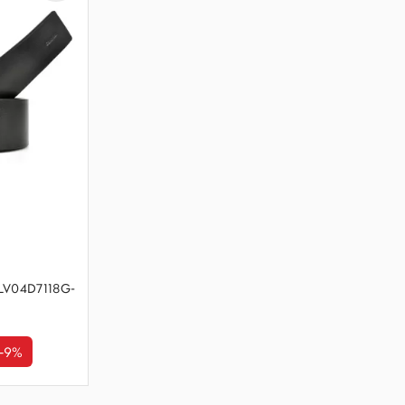
n LV04D7118G-
-9%