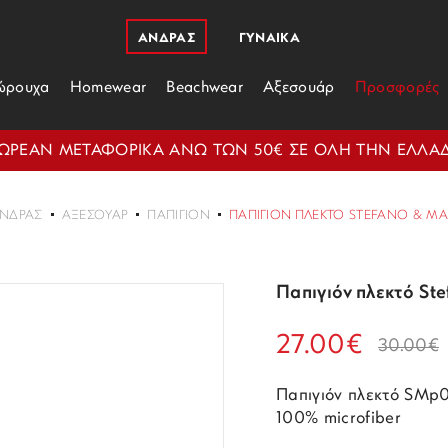
ΑΝΔΡΑΣ
ΓΥΝΑΙΚΑ
ώρουχα
Homewear
Beachwear
Αξεσουάρ
Προσφορές
ΩΡΕΑΝ ΜΕΤΑΦΟΡΙΚΑ ΑΝΩ ΤΩΝ 50€ ΣΕ ΟΛΗ ΤΗΝ ΕΛΛΑ
ΝΔΡΑΣ
ΑΞΕΣΟΥΆΡ
ΠΑΠΙΓΙΌΝ
ΠΑΠΙΓΙΌΝ ΠΛΕΚΤΌ STEFANO & MA
Παπιγιόν πλεκτό S
27.00€
30.00€
Παπιγιόν πλεκτό SMp
100% microfiber