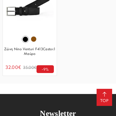
Ζώνη Nino Venturi F413Castor.1
Μαύρο
32.00€
35.00€
-9%
TOP
Newsletter