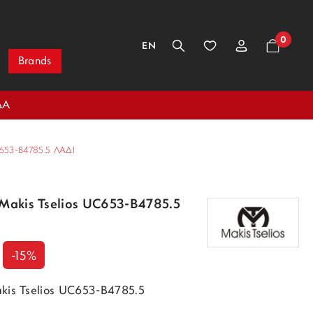
0
EN
Brands
ΔΑ
53-B4785.5 ΛΑΔΊ
 Makis Tselios UC653-B4785.5
-15%
akis Tselios UC653-B4785.5