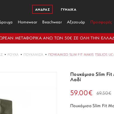
ΑΝΔΡΑΣ
ΓΥΝΑΙΚΑ
ώρουχα
Homewear
Beachwear
Αξεσουάρ
Προσφορές
ΩΡΕΑΝ ΜΕΤΑΦΟΡΙΚΑ ΑΝΩ ΤΩΝ 50€ ΣΕ ΟΛΗ ΤΗΝ ΕΛΛΑ
ΑΣ
ΡΟΎΧΑ
ΠΟΥΚΆΜΙΣΑ
ΠΟΥΚΆΜΙΣΟ SLIM FIT MAKIS TSELIOS UC6
Πουκάμισο Slim Fit
Λαδί
59.00€
69.50€
Πουκάμισο Slim Fit M