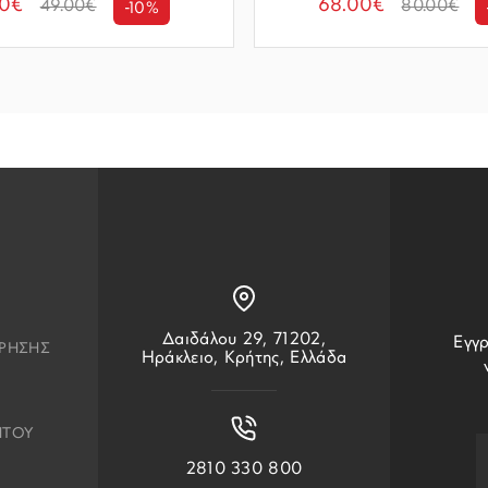
00€
68.00€
49.00€
80.00€
-10%
Δαιδάλου 29, 71202,
Εγγρ
ΧΡΗΣΗΣ
Ηράκλειο, Κρήτης, Ελλάδα
ΗΤΟΥ
2810 330 800