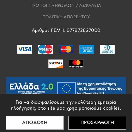
ΤΡΟΠΟΙ ΠΛΗΡΩΜΩΝ / ΑΣΦΑΛΕΙΑ
ΠΟΛΙΤΙΚΗ ΑΠΟΡΡΗΤΟΥ
Αριθμός ΓΕΜΗ: 077872827000
Για να διασφαλίσουμε την καλύτερη εμπειρία
πλοήγησης, στο site μας χρησιμοποιούμε cookies.
© COPYRIGHTS EROS 2018 - 2026 - ALL RIGHTS RESERVED
ΑΠΟΔΟΧΗ
ΠΡΟΣΑΡΜΟΓΗ