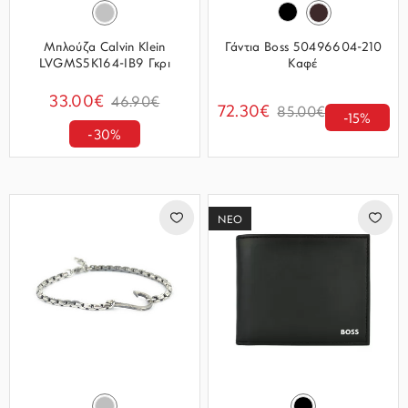
Μπλούζα Calvin Klein
Γάντια Boss 50496604-210
LVGMS5K164-IB9 Γκρι
Καφέ
33.00€
46.90€
72.30€
85.00€
-15%
-30%
ΝΕΟ