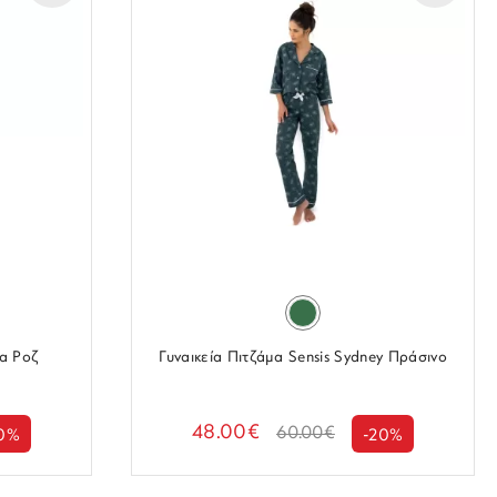
ia Ροζ
Γυναικεία Πιτζάμα Sensis Sydney Πράσινο
48.00€
60.00€
0%
-20%