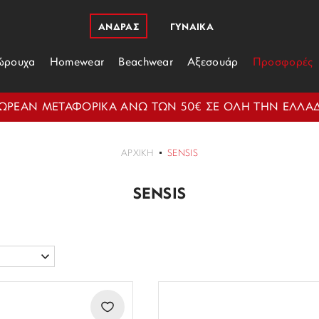
ΑΝΔΡΑΣ
ΓΥΝΑΙΚΑ
ώρουχα
Homewear
Beachwear
Αξεσουάρ
Προσφορές
ΩΡΕΑΝ ΜΕΤΑΦΟΡΙΚΑ ΑΝΩ ΤΩΝ 50€ ΣΕ ΟΛΗ ΤΗΝ ΕΛΛΑ
ΑΡΧΙΚΗ
SENSIS
SENSIS