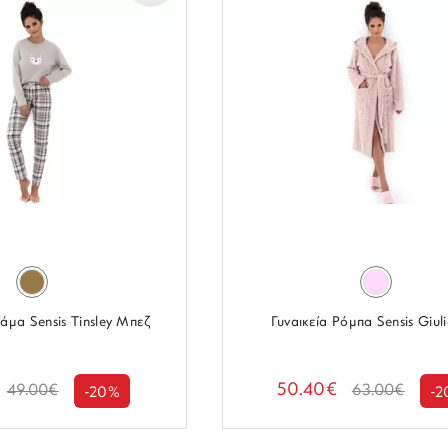
ζάμα Sensis Tinsley Μπεζ
Γυναικεία Ρόμπα Sensis Giul
50.40€
49.00€
63.00€
-20%
-2