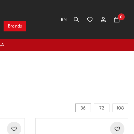
0
EN
Brands
ΔΑ
36
72
108