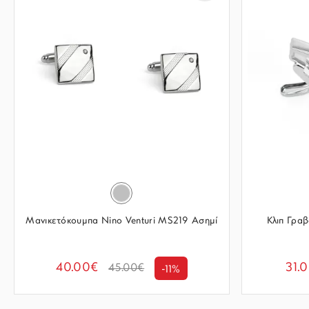
Μανικετόκουμπα Nino Venturi MS219 Ασημί
Κλιπ Γραβ
40.00€
31.
45.00€
-11%