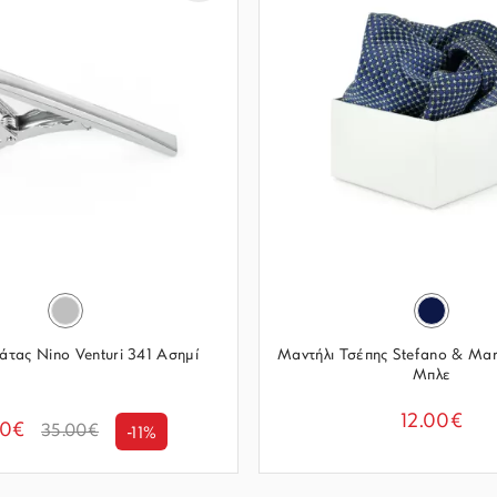
άτας Nino Venturi 341 Ασημί
Μαντήλι Τσέπης Stefano & Ma
Μπλε
12.00€
00€
35.00€
-11%