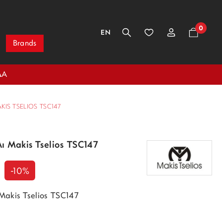
0
EN
Brands
ΔΑ
IS TSELIOS TSC147
ι Makis Tselios TSC147
-10%
Makis Tselios TSC147