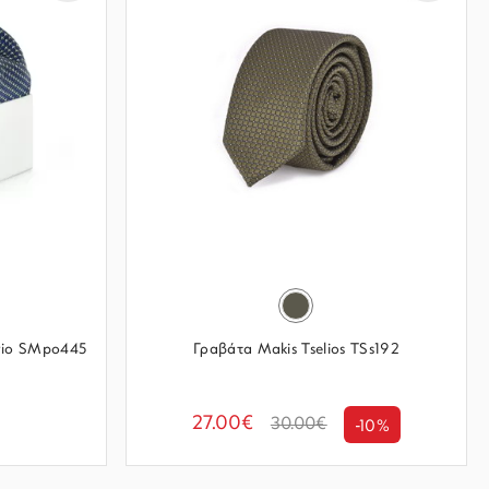
rio SMpo445
Γραβάτα Makis Tselios TSs192
27.00€
30.00€
-10%