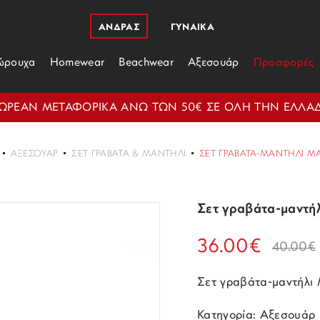
ΑΝΔΡΑΣ
ΓΥΝΑΙΚΑ
ώρουχα
Homewear
Beachwear
Αξεσουάρ
Προσφορές
ΩΡΕΑΝ ΜΕΤΑΦΟΡΙΚΑ ΑΝΩ ΤΩΝ 50€ ΣΕ ΟΛΗ ΤΗΝ ΕΛΛΑ
ΑΞΕΣΟΥΆΡ
ΣΕΤ ΓΡΑΒΆΤΑ & ΜΑΝΤΉΛΙ
ΣΕΤ ΓΡΑΒΆΤΑ-ΜΑΝΤΉΛΙ MAK
Σετ γραβάτα-μαντήλ
36.00€
40.00€
Σετ γραβάτα-μαντήλι 
Κατηγορία: Αξεσουάρ