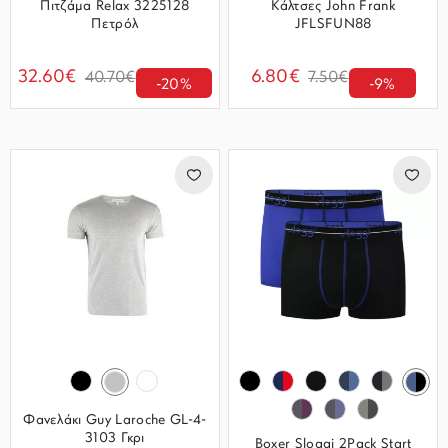
Πιτζάμα Relax 3225128
Κάλτσες John Frank
Πετρόλ
JFLSFUN88
32.60€
6.80€
40.70€
7.50€
-20%
-9%
Φανελάκι Guy Laroche GL-4-
3103 Γκρι
Boxer Sloggi 2Pack Start