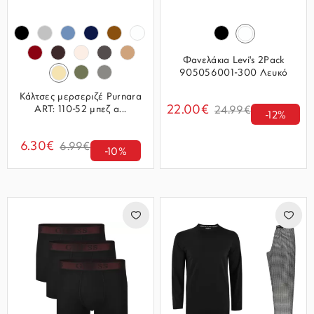
Φανελάκια Levi's 2Pack
905056001-300 Λευκό
Κάλτσες μερσεριζέ Purnara
22.00€
ART: 110-52 μπεζ α...
24.99€
-12%
6.30€
6.99€
-10%