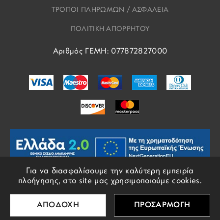
ΤΡΟΠΟΙ ΠΛΗΡΩΜΩΝ / ΑΣΦΑΛΕΙΑ
ΠΟΛΙΤΙΚΗ ΑΠΟΡΡΗΤΟΥ
Αριθμός ΓΕΜΗ: 077872827000
Για να διασφαλίσουμε την καλύτερη εμπειρία
πλοήγησης, στο site μας χρησιμοποιούμε cookies.
© COPYRIGHTS EROS 2018 - 2026 - ALL RIGHTS RESERVED
ΑΠΟΔΟΧΗ
ΠΡΟΣΑΡΜΟΓΗ