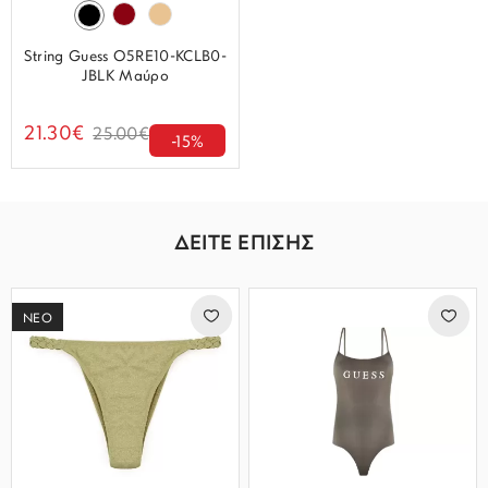
String Guess O5RE10-KCLB0-
JBLK Μαύρο
21.30€
25.00€
-15%
ΔΕΙΤΕ ΕΠΙΣΗΣ
ΝΕΟ