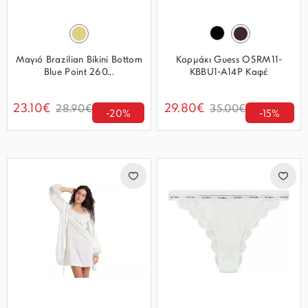
Μαγιό Brazilian Bikini Bottom
Κορμάκι Guess O5RM11-
Blue Point 260...
KBBU1-A14P Καφέ
23.10€
29.80€
28.90€
35.00€
-20%
-15%