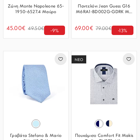
Ζώνη Monte Napoleone 65-
Παντελόνι Jean Guess G16
1950-6527.4 Μαύρο
M6RA1-BD002G-GDRK Μ...
45.00€
69.00€
49.50€
79.00€
-9%
-13%
ΝΕΟ
Γραβάτα Stefano & Mario
Πουκάμισο Comfort Fit Makis