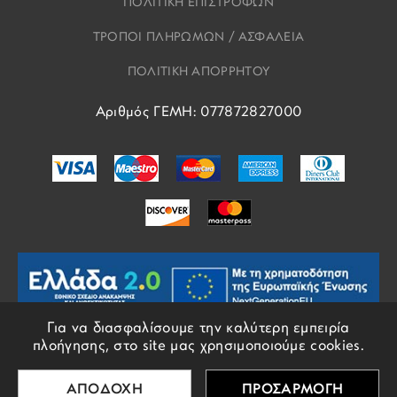
ΠΟΛΙΤΙΚΗ ΕΠΙΣΤΡΟΦΩΝ
ΤΡΟΠΟΙ ΠΛΗΡΩΜΩΝ / ΑΣΦΑΛΕΙΑ
ΠΟΛΙΤΙΚΗ ΑΠΟΡΡΗΤΟΥ
Αριθμός ΓΕΜΗ: 077872827000
Για να διασφαλίσουμε την καλύτερη εμπειρία
πλοήγησης, στο site μας χρησιμοποιούμε cookies.
© COPYRIGHTS EROS 2018 - 2026 - ALL RIGHTS RESERVED
ΑΠΟΔΟΧΗ
ΠΡΟΣΑΡΜΟΓΗ