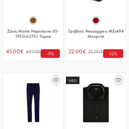
Ζώνη Monte Napoleone 65-
Γραβάτα Messaggero MEs494
1950-6573.1 Ταμπά
Μπορντό
45.00€
22.00€
49.50€
25.00€
-9%
-12%
ΝΕΟ