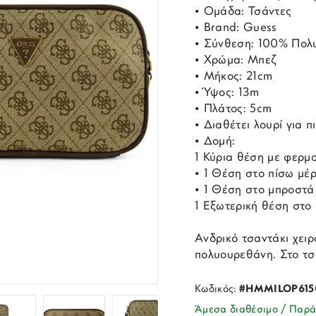
• Ομάδα: Τσάντες
• Brand: Guess
• Σύνθεση: 100% Πολ
• Χρώμα: Μπεζ
• Μήκος: 21cm
• Ύψος: 13m
• Πλάτος: 5cm
• Διαθέτει λουρί για π
• Δομή:
1 Κύρια θέση με φερμο
• 1 Θέση στο πίσω μέ
• 1 Θέση στο μπροστά
1 Εξωτερική θέση στο
Ανδρικό τσαντάκι χει
πολυουρεθάνη. Στο τσ
Κωδικός:
#HMMILOP615
Άμεσα διαθέσιμο / Παρά