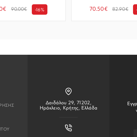
00€
70.50€
90.00€
82.90€
-16%
Δαιδάλου 29, 71202,
Εγγρ
ΧΡΗΣΗΣ
Ηράκλειο, Κρήτης, Ελλάδα
ΗΤΟΥ