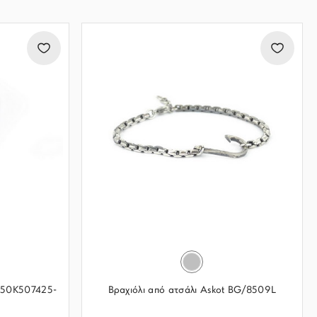
 K50K507425-
Βραχιόλι από ατσάλι Askot BG/8509L