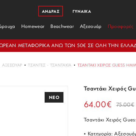
ΑΝΔΡΑΣ
ΓΥΝΑΙΚΑ
ώρουχα
Homewear
Beachwear
Αξεσουάρ
Προσφορές
ΩΡΕΑΝ ΜΕΤΑΦΟΡΙΚΑ ΑΝΩ ΤΩΝ 50€ ΣΕ ΟΛΗ ΤΗΝ ΕΛΛΑ
ΑΞΕΣΟΥΆΡ
ΤΣΆΝΤΕΣ - ΤΣΑΝΤΆΚΙΑ
ΤΣΑΝΤΆΚΙ ΧΕΙΡΌΣ GUESS HMM
Τσαντάκι Χειρός 
ΝΕΟ
64.00€
75.00€
Τσαντάκι Χειρός Gu
• Κατηγορία: Αξεσουά