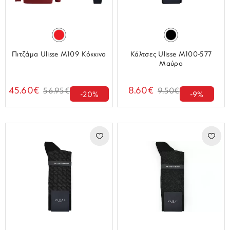
Πιτζάμα Ulisse M109 Κόκκινο
Κάλτσες Ulisse M100-577
Μαύρο
45.60€
8.60€
56.95€
9.50€
-20%
-9%