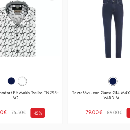
mfort Fit Makis Tselios TN295-
Παντελόνι Jean Guess G14 M
M2...
VARD Μ...
00€
79.00€
76.50€
89.00€
-15%