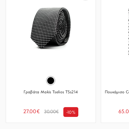
Γραβάτα Makis Tselios TSs214
Πουκάμισο Co
27.00€
65.
30.00€
-10%