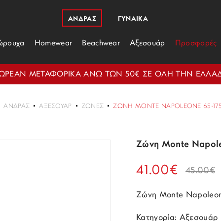
ΑΝΔΡΑΣ
ΓΥΝΑΙΚΑ
ώρουχα
Homewear
Beachwear
Αξεσουάρ
Προσφορές
ΩΡΕΑΝ ΜΕΤΑΦΟΡΙΚΑ ΑΝΩ ΤΩΝ 50€ ΣΕ ΟΛΗ ΤΗΝ ΕΛΛΑ
ΑΝΔΡΑΣ
ΑΞΕΣΟΥΆΡ
ΖΏΝΕΣ
ΖΏΝΗ MONTE NAPOLEONE 65-175
Ζώνη Monte Napol
41.00€
45.00€
Ζώνη Monte Napoleon
Κατηγορία: Αξεσουάρ