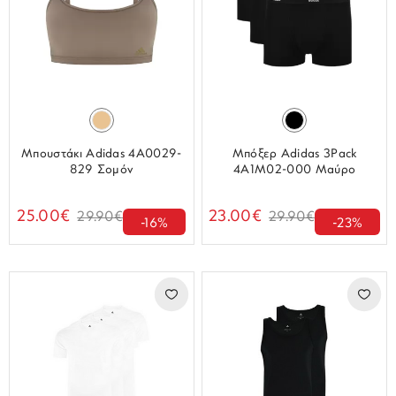
Μπουστάκι Adidas 4A0029-
Μπόξερ Adidas 3Pack
829 Σομόν
4A1M02-000 Μαύρο
25.00€
23.00€
29.90€
29.90€
-16%
-23%