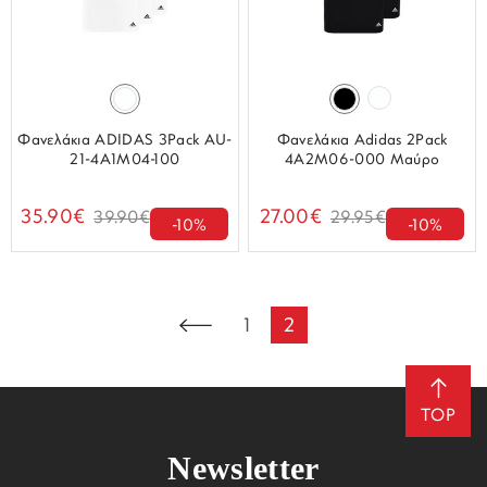
Φανελάκια ADIDAS 3Pack AU-
Φανελάκια Adidas 2Pack
21-4A1M04-100
4A2M06-000 Μαύρο
35.90€
27.00€
39.90€
29.95€
-10%
-10%
1
2
TOP
Newsletter