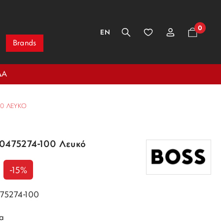
0
EN
Brands
ΔΑ
00 ΛΕΥΚΌ
50475274-100 Λευκό
-15%
475274-100
α