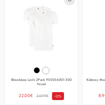
Φανελάκια Levi's 2Pack 905056001-300
Κάλτσες Mo
Λευκό
22.00€
8.
24.99€
-12%