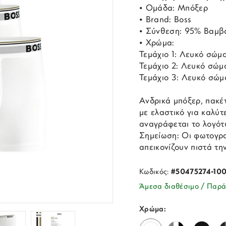
• Ομάδα: Μπόξερ
• Brand: Boss
• Σύνθεση: 95% Βαμβά
• Χρώμα:
Τεμάχιο 1: Λευκό σώμα
Τεμάχιο 2: Λευκό σώμ
Τεμάχιο 3: Λευκό σώμ
Ανδρικά μπόξερ, πακέτ
με ελαστικό για καλύ
αναγράφεται το λογότυ
Σημείωση: Οι φωτογρα
απεικονίζουν πιστά τη
Κωδικός:
#50475274-10
Άμεσα διαθέσιμο / Παρά
Χρώμα: