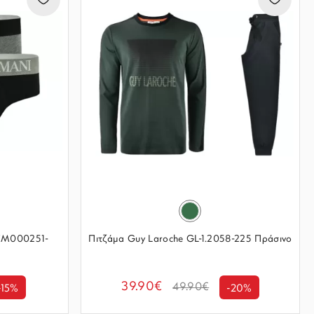
 EM000251-
Πιτζάμα Guy Laroche GL-1.2058-225 Πράσινο
39.90€
49.90€
-15%
-20%