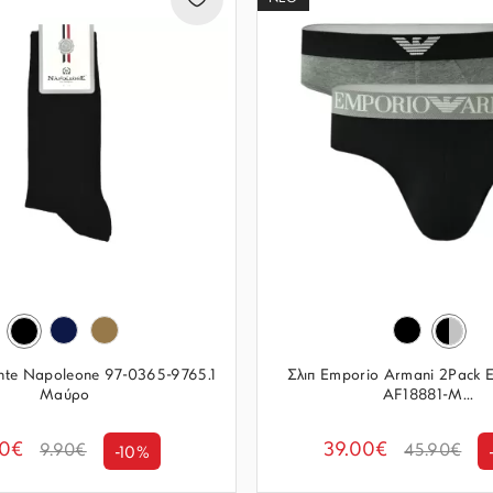
nte Napoleone 97-0365-9765.1
Σλιπ Emporio Armani 2Pack
Μαύρο
AF18881-M...
90€
39.00€
9.90€
45.90€
-10%