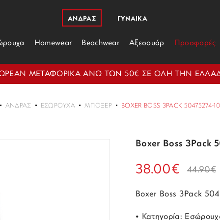
ΑΝΔΡΑΣ
ΓΥΝΑΙΚΑ
ώρουχα
Homewear
Beachwear
Αξεσουάρ
Προσφορές
ΩΡΕΑΝ ΜΕΤΑΦΟΡΙΚΑ ΑΝΩ ΤΩΝ 50€ ΣΕ ΟΛΗ ΤΗΝ ΕΛΛΑ
ΑΝΔΡΑΣ
ΕΣΏΡΟΥΧΑ
ΜΠΌΞΕΡ
BOXER BOSS 3PACK 50475274-1
Boxer Boss 3Pack 
38.00€
44.90€
Boxer Boss 3Pack 50
• Κατηγορία: Εσώρουχ