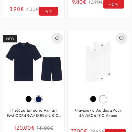
9.80€
10.90€
-10%
3.90€
4.30€
-9%
ΝΕΟ
Πιτζάμα Emporio Armani
Φανελάκια Adidas 2Pack
EM000648-AF18894-UB10...
4A2M06-100 Λευκό
120.00€
141.00€
27.00€
29.95€