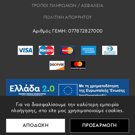
ΤΡΟΠΟΙ ΠΛΗΡΩΜΩΝ / ΑΣΦΑΛΕΙΑ
ΠΟΛΙΤΙΚΗ ΑΠΟΡΡΗΤΟΥ
Αριθμός ΓΕΜΗ: 077872827000
Για να διασφαλίσουμε την καλύτερη εμπειρία
πλοήγησης, στο site μας χρησιμοποιούμε cookies.
© COPYRIGHTS EROS 2018 - 2026 - ALL RIGHTS RESERVED
ΑΠΟΔΟΧΗ
ΠΡΟΣΑΡΜΟΓΗ