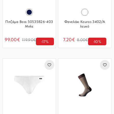
Πιτζάμα Boss 50535826-403
Φανελάκι Kouros 3402/A
Μπλε
λευκό
99.00€
7.20€
119.90€
8.00€
-17%
-10%