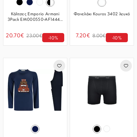
Κάλτσες Emporio Armani
Φανελάκι Kouros 3402 λευκό
3Pack EM000550-AF1444...
20.70€
7.20€
23.00€
8.00€
-10%
-10%