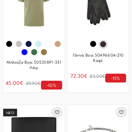
Γάντια Boss 50496604-210
Καφέ
Μπλούζα Boss 50535891-331
Λάιμ
72.30€
85.00€
-15%
45.00€
49.90€
-10%
ΝΕΟ