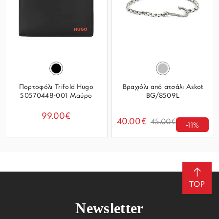
Πορτοφόλι Trifold Hugo
Βραχιόλι από ατσάλι Askot
50570448-001 Μαύρο
BG/8509L
99.00€
40.00€
45.00€
-11%
TOP
Newsletter