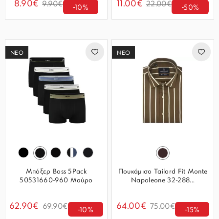
8.90€
11.00€
9.90€
22.00€
-10%
-50%
ΝΕΟ
ΝΕΟ
Μπόξερ Boss 5Pack
Πουκάμισο Tailord Fit Monte
50531660-960 Μαύρο
Napoleone 32-288...
62.90€
64.00€
69.90€
75.00€
-10%
-15%