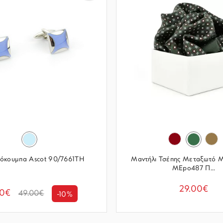
όκουμπα Ascot 90/7661TH
Μαντήλι Τσέπης Μεταξωτό 
MEpo487 Π...
29.00€
00€
49.00€
-10%