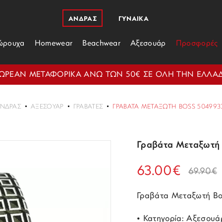
ΑΝΔΡΑΣ
ΓΥΝΑΙΚΑ
ώρουχα
Homewear
Beachwear
Αξεσουάρ
Προσφορές
ΩΡΕΑΝ ΜΕΤΑΦΟΡΙΚΑ ΑΝΩ ΤΩΝ 50€ ΣΕ ΟΛΗ ΤΗΝ ΕΛΛΑ
ΝΔΡΑΣ
ΑΞΕΣΟΥΆΡ
ΓΡΑΒΆΤΕΣ
ΓΡΑΒΆΤΑ ΜΕΤΑΞΩΤΉ BOSS 5049933
Γραβάτα Μεταξωτή
63.00€
69.90€
Γραβάτα Μεταξωτή B
• Κατηγορία: Αξεσουά