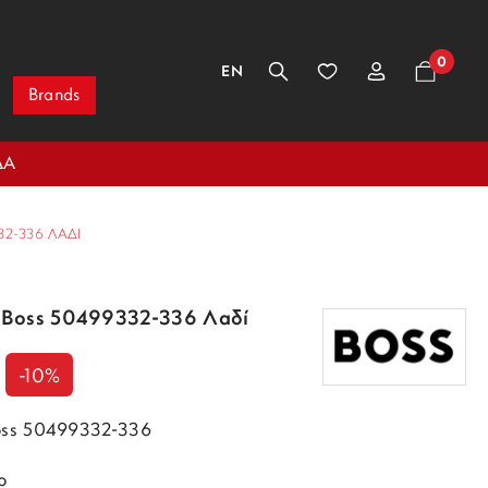
0
EN
Brands
ΔΑ
2-336 ΛΑΔΊ
 Boss 50499332-336 Λαδί
-10%
oss 50499332-336
ρ