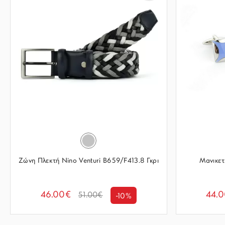
Ζώνη Πλεκτή Nino Venturi B659/F413.8 Γκρι
Μανικετ
46.00€
44.
51.00€
-10%