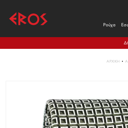
Ρούχα
Εσ
Δ
ΑΡΧΙΚΉ
Α