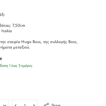
άξι
βάτας: 7,50cm
 Ιταλία
την εταιρία Hugo Boss, της συλλογής Boss,
ήματα μεταξιού.
6
δοση 1 έως 3 ημέρες
Share