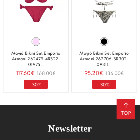
Μαγιό Bikini Set Emporio
Μαγιό Bikini Set Emporio
Armani 262479-4R322-
Armani 262706-3R302-
01975...
09311...
117.60€
95.20€
168.00€
136.00€
-30%
-30%
TOP
Newsletter