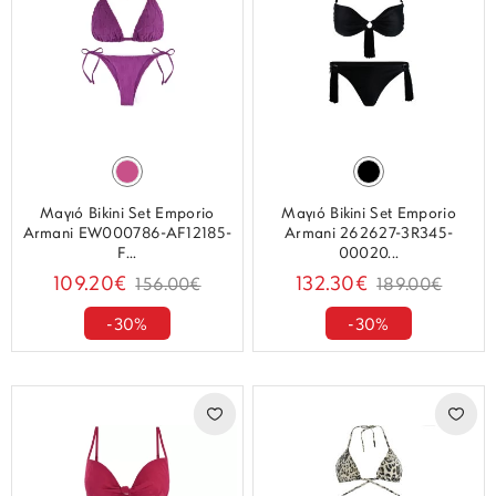
Μαγιό Bikini Set Emporio
Μαγιό Bikini Set Emporio
Armani EW000786-AF12185-
Armani 262627-3R345-
F...
00020...
109.20€
132.30€
156.00€
189.00€
-30%
-30%