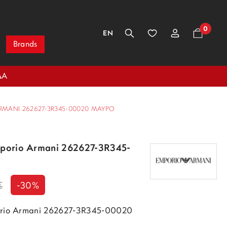
0
EN
Brands
ΔΑ
ARMANI 262627-3R345-00020 ΜΑΎΡΟ
mporio Armani 262627-3R345-
€
-30%
porio Armani 262627-3R345-00020