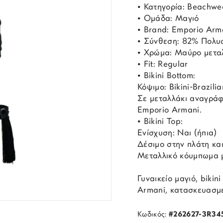
• Κατηγορία: Beachwe
• Ομάδα: Μαγιό
• Brand: Emporio Arm
• Σύνθεση: 82% Πολυα
• Χρώμα: Μαύρο μεταλ
• Fit: Regular
• Bikini Bottom:
Κόψιμο: Bikini-Brazili
Σε μεταλλάκι αναγράφ
Emporio Armani.
• Bikini Top:
Ενίσχυση: Ναι (ήπια)
Δέσιμο στην πλάτη και
Μεταλλικό κόυμπωμα μ
Γυναικείο μαγιό, bikin
Armani, κατασκευασμέ
Κωδικός:
#262627-3R34