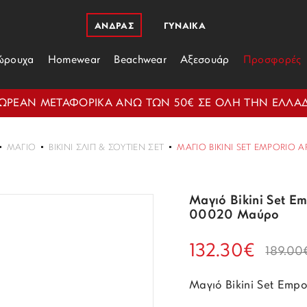
ΑΝΔΡΑΣ
ΓΥΝΑΙΚΑ
ώρουχα
Homewear
Beachwear
Αξεσουάρ
Προσφορές
ΩΡΕΑΝ ΜΕΤΑΦΟΡΙΚΑ ΑΝΩ ΤΩΝ 50€ ΣΕ ΟΛΗ ΤΗΝ ΕΛΛΑ
ΜΑΓΙΌ
BIKINI ΣΛΙΠ & ΣΟΥΤΙΈΝ ΣΕΤ
ΜΑΓΙΌ BIKINI SET EMPORIO 
Μαγιό Bikini Set E
00020 Μαύρο
132.30€
189.00
Μαγιό Bikini Set Em