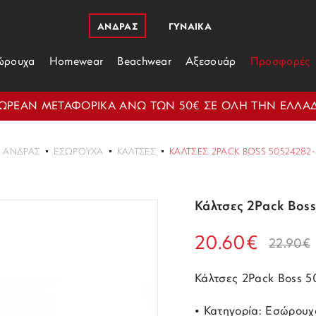
ΑΝΔΡΑΣ
ΓΥΝΑΙΚΑ
ώρουχα
Homewear
Beachwear
Αξεσουάρ
Προσφορές
ΩΡΕΑΝ ΜΕΤΑΦΟΡΙΚΑ ΑΝΩ ΤΩΝ 50€ ΣΕ ΟΛΗ ΤΗΝ ΕΛΛΑ
ΑΝΔΡΑΣ
ΕΣΏΡΟΥΧΑ
ΚΆΛΤΣΕΣ
ΚΆΛΤΣΕΣ 2PACK BOSS 50524282
Κάλτσες 2Pack Bos
20.60€
22.90€
Κάλτσες 2Pack Boss 
• Κατηγορία: Εσώρουχ