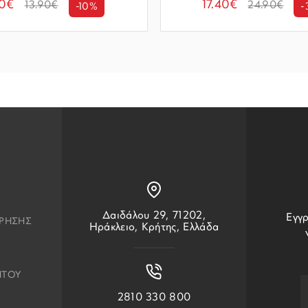
50€
17.40€
13.90€
24.90€
-10%
-
Δαιδάλου 29, 71202,
Εγγρ
ΧΡΗΣΗΣ
Ηράκλειο, Κρήτης, Ελλάδα
ΗΤΟΥ
2810 330 800