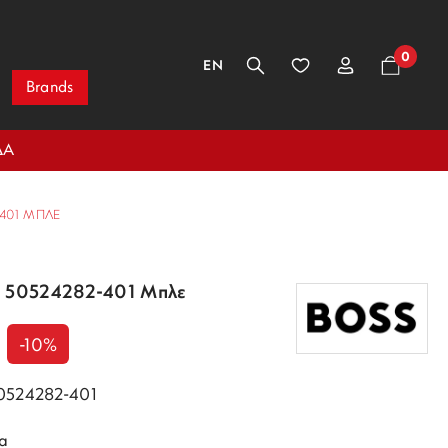
0
EN
Brands
ΔΑ
-401 ΜΠΛΕ
s 50524282-401 Μπλε
-10%
50524282-401
α