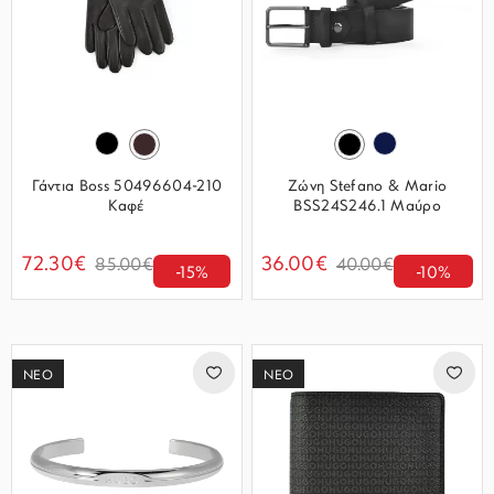
Γάντια Boss 50496604-210
Ζώνη Stefano & Mario
Καφέ
BSS24S246.1 Μαύρο
72.30€
36.00€
85.00€
40.00€
-15%
-10%
ΝΕΟ
ΝΕΟ