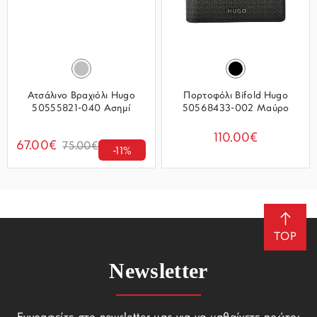
Ατσάλινο Βραχιόλι Hugo
Πορτοφόλι Bifold Hugo
50555821-040 Ασημί
50568433-002 Μαύρο
110.00€
67.00€
75.00€
-11%
TOP
Newsletter