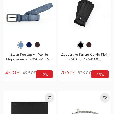
Ζώνη Καστόρινη Monte
Δερμάτινα Γάντια Calvin Klein
Napoleone 65-1950-6546....
K50K507425-BAX...
45.00€
70.50€
49.50€
82.90€
-9%
-15%