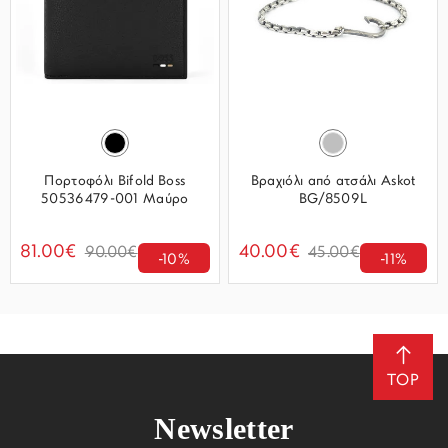
Πορτοφόλι Bifold Boss
Βραχιόλι από ατσάλι Askot
50536479-001 Μαύρο
BG/8509L
81.00€
40.00€
90.00€
45.00€
-10%
-11%
TOP
Newsletter