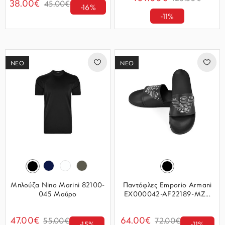
38.00€
45.00€
-16%
-11%
ΝΕΟ
ΝΕΟ
Μπλούζα Nino Marini 82100-
Παντόφλες Emporio Armani
045 Μαύρο
EX000042-AF22189-MZ...
47.00€
64.00€
55.00€
72.00€