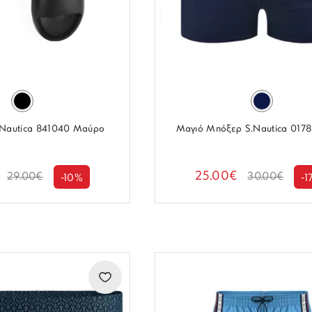
.Nautica 841040 Μαύρο
Μαγιό Μπόξερ S.Nautica 017
25.00€
29.00€
30.00€
-10%
-1