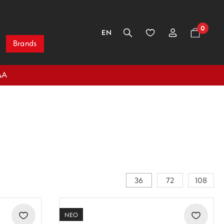
0
EN
Brands
ΔΑ
36
72
108
ΝΕΟ