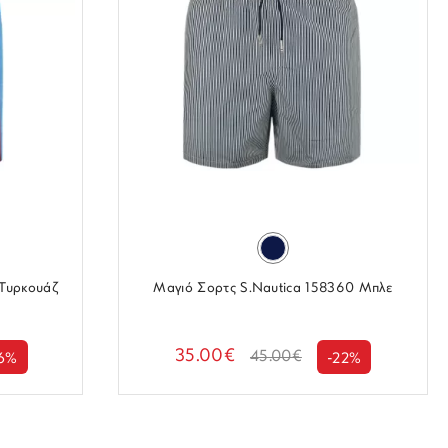
 Τυρκουάζ
Μαγιό Σορτς S.Nautica 158360 Μπλε
35.00€
45.00€
6%
-22%