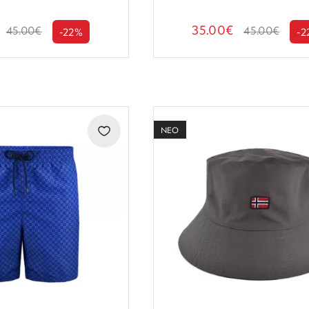
35.00€
45.00€
45.00€
-22%
-2
ΝΕΟ