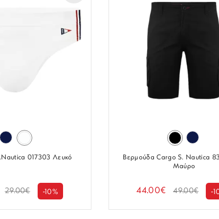
S.Nautica 017303 Λευκό
Βερμούδα Cargo S. Nautica 8
Μαύρο
44.00€
29.00€
49.00€
-10%
-1