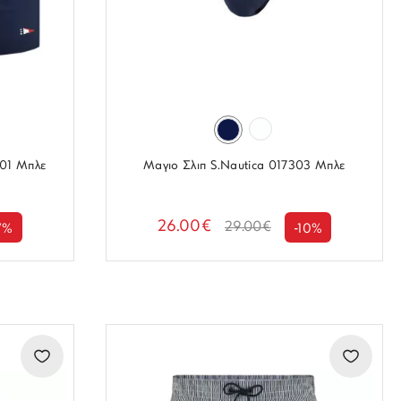
801 Μπλε
Μαγιο Σλιπ S.Nautica 017303 Μπλε
26.00€
29.00€
7%
-10%