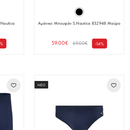
 Nautica
Αμάνικο Μπουφάν S.Nautica 832948 Μαύρο
59.00€
69.00€
6%
-14%
ΝΕΟ