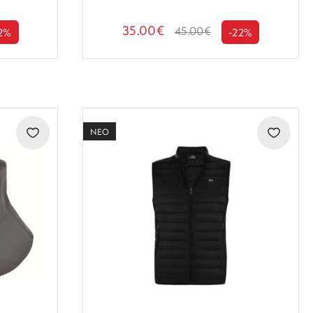
35.00€
45.00€
2%
-22%
ΝΕΟ