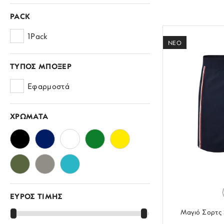
46
PACK
50
1Pack
ΝΕΟ
52
ΤΥΠΟΣ ΜΠΟΞΕΡ
54
Εφαρμοστά
ONE SIZE
41/42
ΧΡΩΜΑΤΑ
43/44
45/46
ΕΥΡΟΣ ΤΙΜΗΣ
Μαγιό Σορτς 