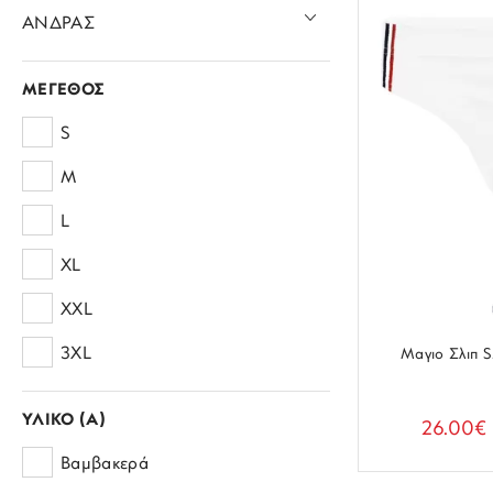
ΑΝΔΡΑΣ
Ρούχα
ΜΕΓΕΘΟΣ
Βερμούδες
Εσώρουχα
S
Γιλέκα
Μπόξερ
Beachwear
M
Σλιπ
Μαγιό
L
Σαγιονάρες
XL
Καπέλα
XXL
3XL
Μαγιο Σλιπ 
4XL
ΥΛΙΚΟ (A)
26.00€
5XL
Βαμβακερά
6XL