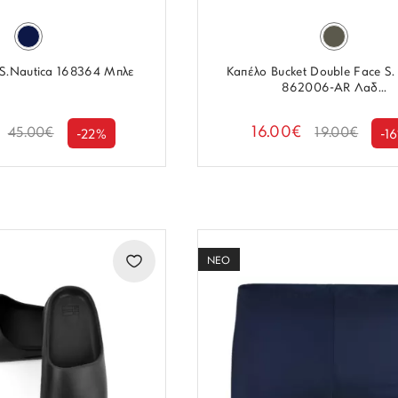
S.Nautica 168364 Μπλε
Καπέλο Bucket Double Face S.
862006-AR Λαδ...
16.00€
45.00€
19.00€
-22%
-1
ΝΕΟ