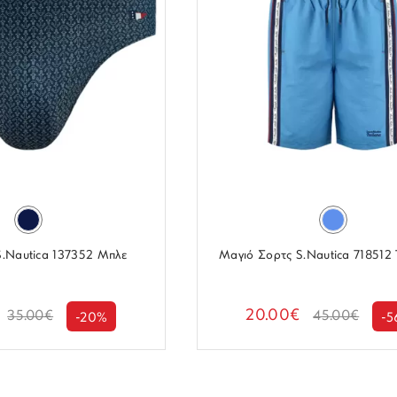
S.Nautica 137352 Μπλε
Μαγιό Σορτς S.Nautica 718512
20.00€
35.00€
45.00€
-20%
-5