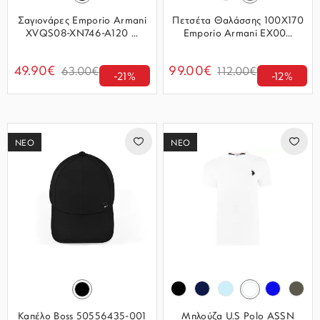
Σαγιονάρες Emporio Armani
Πετσέτα Θαλάσσης 100Χ170
XVQS08-XN746-A120 ...
Emporio Armani EX00...
49.90€
99.00€
63.00€
112.00€
-21%
-12%
ΝΕΟ
ΝΕΟ
Καπέλο Boss 50556435-001
Μπλούζα U.S Polo ASSN