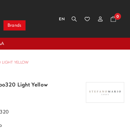
0
EN
Brands
ΔΑ
 LIGHT YELLOW
po320 Light Yellow
o320
ρ