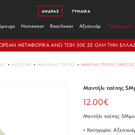
ΑΝΔΡΑΣ
ΓΥΝΑΙΚΑ
ώρουχα
Homewear
Beachwear
Αξεσουάρ
Προσφορές
ΩΡΕΑΝ ΜΕΤΑΦΟΡΙΚΑ ΑΝΩ ΤΩΝ 50€ ΣΕ ΟΛΗ ΤΗΝ ΕΛΛΑ
ΡΑΣ
ΑΞΕΣΟΥΆΡ
ΜΑΝΤΉΛΙΑ ΤΣΈΠΗΣ
ΜΑΝΤΉΛΙ ΤΣΈΠΗΣ SMPO320
Μαντήλι τσέπης SM
12.00€
Μαντήλι τσέπης SMp
• Κατηγορία: Αξεσουά