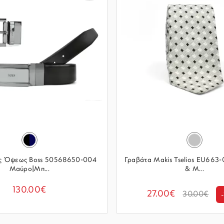
ής Όψεως Boss 50568650-004
Γραβάτα Makis Tselios EU663-
Μαύρο|Μπ...
& Μ...
130.00€
27.00€
30.00€