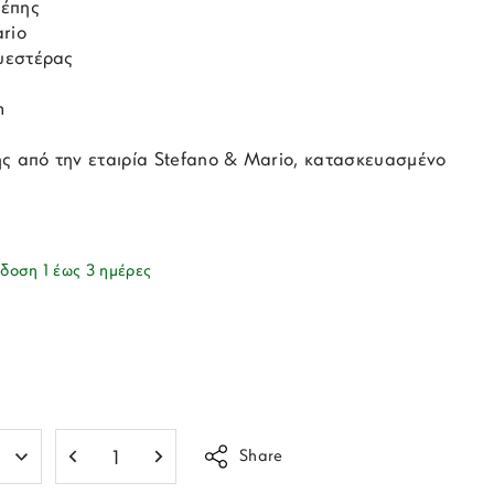
σέπης
rio
υεστέρας
m
ης από την εταιρία Stefano & Mario, κατασκευασμένο
δοση 1 έως 3 ημέρες
Share