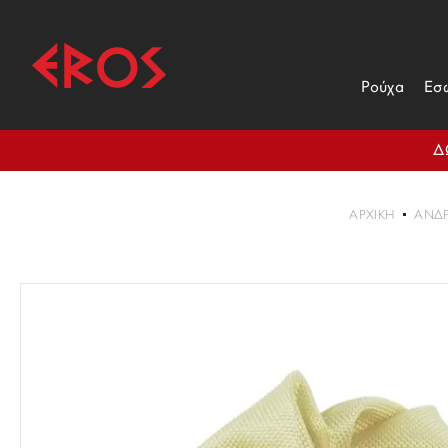
Ρούχα
Εσ
Δ
ΑΡΧΙΚΉ
ΑΝΔ