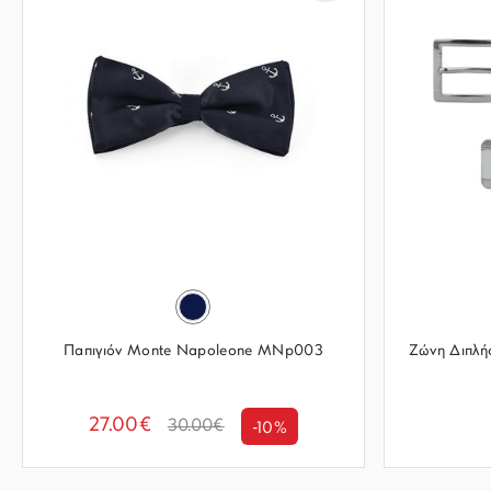
Παπιγιόν Monte Napoleone MNp003
Ζώνη Διπλ
27.00€
30.00€
-10%