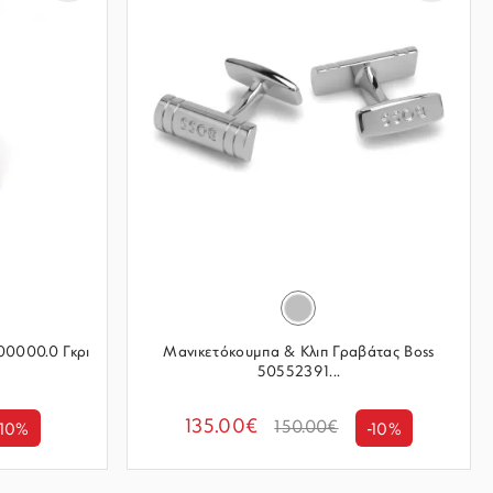
00000.0 Γκρι
Μανικετόκουμπα & Κλιπ Γραβάτας Boss
50552391...
135.00€
150.00€
-10%
-10%