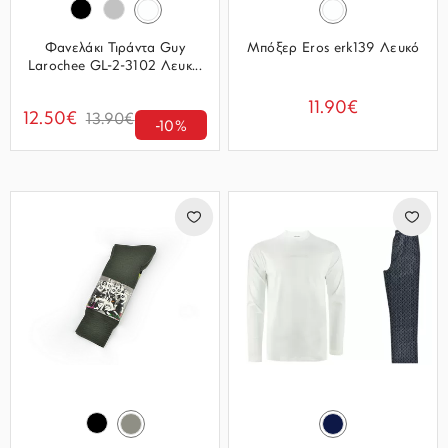
Φανελάκι Τιράντα Guy
Μπόξερ Eros erk139 Λευκό
Larochee GL-2-3102 Λευκ...
11.90€
12.50€
13.90€
-10%