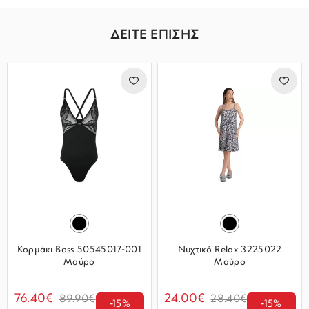
ΔΕΙΤΕ ΕΠΙΣΗΣ
Κορμάκι Boss 50545017-001
Νυχτικό Relax 3225022
Μαύρο
Μαύρο
76.40€
24.00€
89.90€
28.40€
-15%
-15%