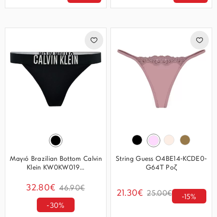
Μαγιό Brazilian Bottom Calvin
String Guess O4BE14-KCDE0-
Klein KW0KW019...
G64T Ροζ
32.80€
46.90€
21.30€
25.00€
-15%
-30%