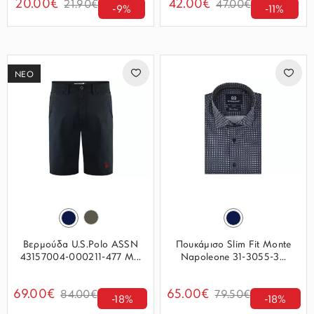
20.00€
42.00€
21.90€
47.00€
-9%
-11%
ΝΕΟ
Βερμούδα U.S.Polo ASSN
Πουκάμισο Slim Fit Monte
43157004-000211-477 Μ...
Napoleone 31-3055-3...
69.00€
65.00€
84.00€
79.50€
-18%
-18%