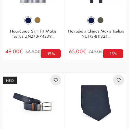
Πουκάμισο Slim Fit Makis
Παντελόνι Chinos Makis Tselios
Tselios UN270-P4239...
NU173-B1132.1...
48.00€
65.00€
56.50€
74.50€
-15%
-13%
ΝΕΟ