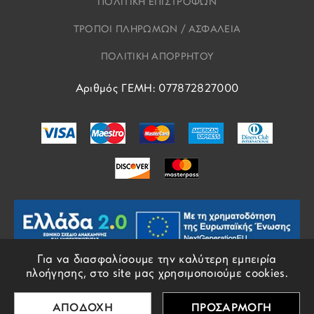
ΠΟΛΙΤΙΚΗ ΕΠΙΣΤΡΟΦΩΝ
ΤΡΟΠΟΙ ΠΛΗΡΩΜΩΝ / ΑΣΦΑΛΕΙΑ
ΠΟΛΙΤΙΚΗ ΑΠΟΡΡΗΤΟΥ
Αριθμός ΓΕΜΗ: 077872827000
Για να διασφαλίσουμε την καλύτερη εμπειρία
πλοήγησης, στο site μας χρησιμοποιούμε cookies.
© COPYRIGHTS EROS 2018 - 2026 - ALL RIGHTS RESERVED
ΑΠΟΔΟΧΗ
ΠΡΟΣΑΡΜΟΓΗ