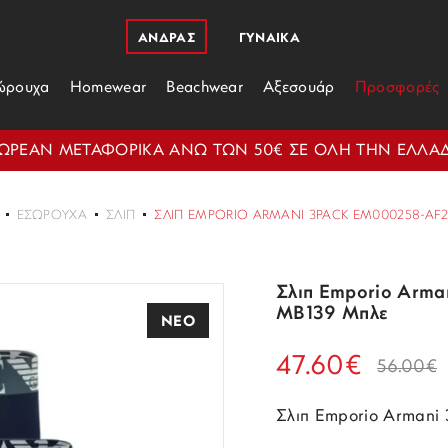
ΑΝΔΡΑΣ
ΓΥΝΑΙΚΑ
ώρουχα
Homewear
Beachwear
Αξεσουάρ
Προσφορές
ΩΡΕΑΝ ΜΕΤΑΦΟΡΙΚΑ ΑΝΩ ΤΩΝ 50€ ΣΕ ΟΛΗ ΤΗΝ ΕΛΛΑ
ΕΣΏΡΟΥΧΑ
ΣΛΙΠ
ΣΛΙΠ EMPORIO ARMANI 3PACK EM000258-AF
Σλιπ Emporio Arm
MB139 Μπλε
ΝΕΟ
47.60€
56.00€
Σλιπ Emporio Arman