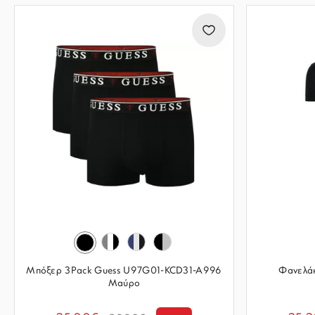
Μπόξερ 3Pack Guess U97G01-KCD31-A996
Φανελάκ
Μαύρο