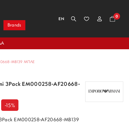
0
EN
Brands
ΔΑ
20668-MB139 ΜΠΛΕ
ani 3Pack EM000258-AF20668-
-15%
i 3Pack EM000258-AF20668-MB139