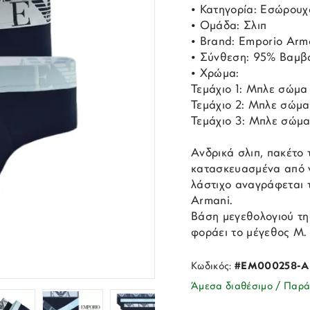
• Κατηγορία: Εσώρουχ
• Ομάδα: Σλιπ
• Brand: Emporio Arm
• Σύνθεση: 95% Βαμβά
• Χρώμα:
Τεμάχιο 1: Μπλε σώμα
Τεμάχιο 2: Μπλε σώμα 
Τεμάχιο 3: Μπλε σώμα
Ανδρικά σλιπ, πακέτο 
κατασκευασμένα από ν
λάστιχο αναγράφεται 
Armani.
Βάση μεγεθολογιού τη
φοράει το μέγεθος Μ.
Κωδικός:
#EM000258-A
Άμεσα διαθέσιμο / Παρά