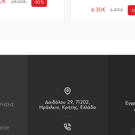
20€
28.00€
-10%
6.30€
6.99€
-
Δαιδάλου 29, 71202,
Εγγρ
ΧΡΗΣΗΣ
Ηράκλειο, Κρήτης, Ελλάδα
ΗΤΟΥ