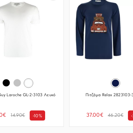
Guy Laroche GL-2-3103 Λευκό
Πιτζάμα Relax 2823103-
40€
37.00€
14.90€
46.20€
-10%