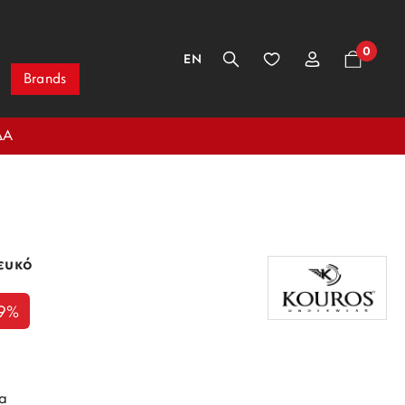
0
EN
Brands
ΔΑ
ευκό
-9%
α