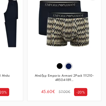
3 Μπλε
Μπόξερ Emporio Armani 2Pack 111210-
4R504-189...
45.60€
57.00€
-20%
-20%