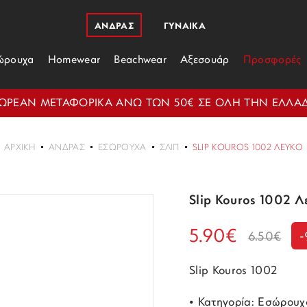
ΑΝΔΡΑΣ
ΓΥΝΑΙΚΑ
ώρουχα
Homewear
Beachwear
Αξεσουάρ
Προσφορές
ΩΡΕΑΝ ΜΕΤΑΦΟΡΙΚΑ ΑΝΩ ΤΩΝ 50€ ΣΕ ΟΛΗ ΤΗΝ ΕΛΛΑ
ΑΡΧΙΚΉ
ΑΝΔΡΑΣ
ΕΣΏΡΟΥΧΑ
ΣΛΙΠ
SLIP KOUROS 1002 ΛΕΥΚΌ
Slip Kouros 1002 Λ
5.90€
6.50€
Slip Kouros 1002
• Κατηγορία: Εσώρουχ