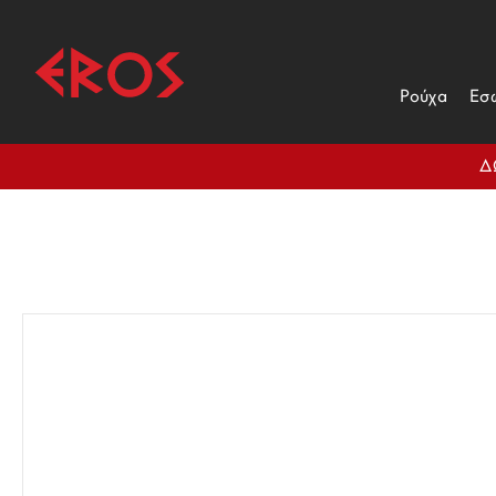
Ρούχα
Εσ
Δ