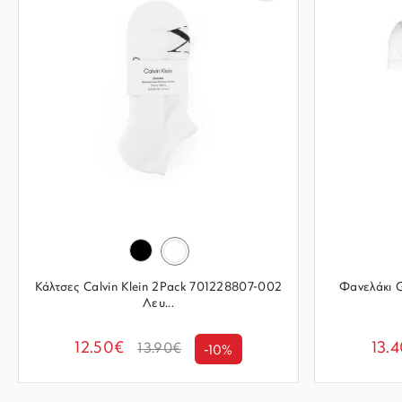
Κάλτσες Calvin Klein 2Pack 701228807-002
Φανελάκι 
Λευ...
12.50€
13.
13.90€
-10%