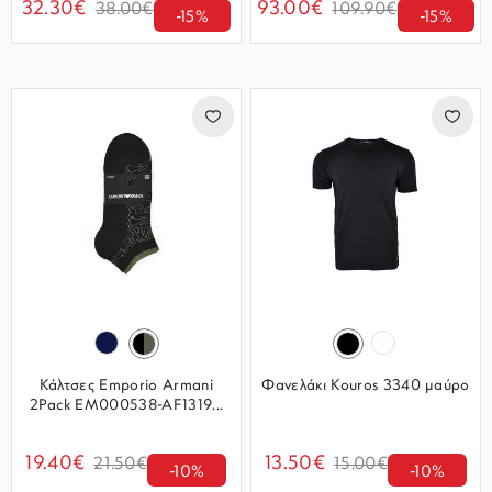
32.30€
93.00€
38.00€
109.90€
-15%
-15%
Κάλτσες Emporio Armani
Φανελάκι Kouros 3340 μαύρο
2Pack EM000538-AF1319...
19.40€
13.50€
21.50€
15.00€
-10%
-10%