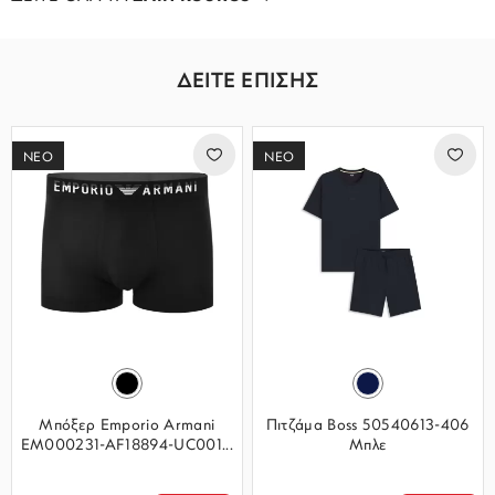
ΔΕΙΤΕ ΕΠΙΣΗΣ
ΝΕΟ
ΝΕΟ
Μπόξερ Emporio Armani
Πιτζάμα Boss 50540613-406
EM000231-AF18894-UC001...
Μπλε