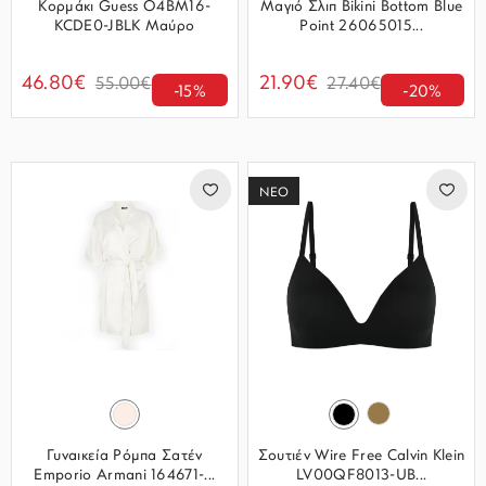
Κορμάκι Guess O4BM16-
Μαγιό Σλιπ Bikini Bottom Blue
KCDE0-JBLK Μαύρο
Point 26065015...
46.80€
21.90€
55.00€
27.40€
-15%
-20%
ΝΕΟ
Γυναικεία Ρόμπα Σατέν
Σουτιέν Wire Free Calvin Klein
Emporio Armani 164671-...
LV00QF8013-UB...